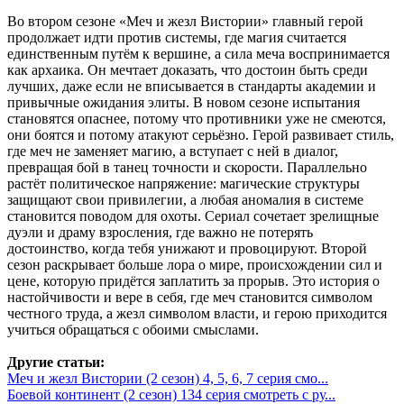
Во втором сезоне «Меч и жезл Вистории» главный герой
продолжает идти против системы, где магия считается
единственным путём к вершине, а сила меча воспринимается
как архаика. Он мечтает доказать, что достоин быть среди
лучших, даже если не вписывается в стандарты академии и
привычные ожидания элиты. В новом сезоне испытания
становятся опаснее, потому что противники уже не смеются,
они боятся и потому атакуют серьёзно. Герой развивает стиль,
где меч не заменяет магию, а вступает с ней в диалог,
превращая бой в танец точности и скорости. Параллельно
растёт политическое напряжение: магические структуры
защищают свои привилегии, а любая аномалия в системе
становится поводом для охоты. Сериал сочетает зрелищные
дуэли и драму взросления, где важно не потерять
достоинство, когда тебя унижают и провоцируют. Второй
сезон раскрывает больше лора о мире, происхождении сил и
цене, которую придётся заплатить за прорыв. Это история о
настойчивости и вере в себя, где меч становится символом
честного труда, а жезл символом власти, и герою приходится
учиться обращаться с обоими смыслами.
Другие статьи:
Меч и жезл Вистории (2 сезон) 4, 5, 6, 7 серия смо...
Боевой континент (2 сезон) 134 серия смотреть с ру...