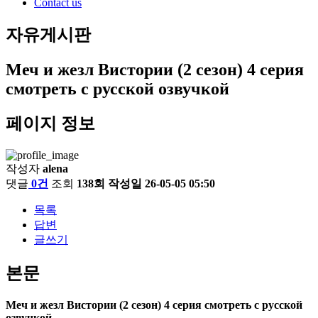
Contact us
자유게시판
Меч и жезл Вистории (2 сезон) 4 серия
смотреть с русской озвучкой
페이지 정보
작성자
alena
댓글
0건
조회
138회
작성일
26-05-05 05:50
목록
답변
글쓰기
본문
Меч и жезл Вистории (2 сезон) 4 серия смотреть с русской
озвучкой