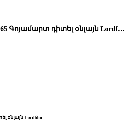
ерия 65 Գոյամարտ դիտել օնլայն Lordf…
տել օնլայն Lordfilm