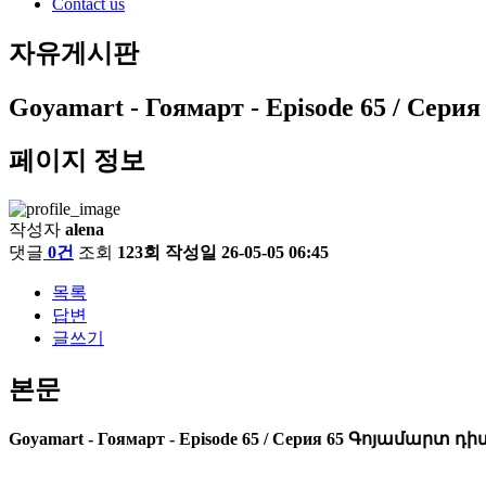
Contact us
자유게시판
Goyamart - Гоямарт - Episode 65 / С
페이지 정보
작성자
alena
댓글
0건
조회
123회
작성일
26-05-05 06:45
목록
답변
글쓰기
본문
Goyamart - Гоямарт - Episode 65 / Серия 65 Գոյամարտ դի