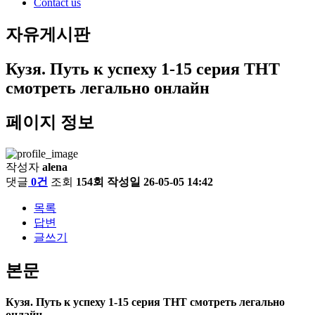
Contact us
자유게시판
Кузя. Путь к успеху 1-15 серия ТНТ
смотреть легально онлайн
페이지 정보
작성자
alena
댓글
0건
조회
154회
작성일
26-05-05 14:42
목록
답변
글쓰기
본문
Кузя. Путь к успеху 1-15 серия ТНТ смотреть легально
онлайн