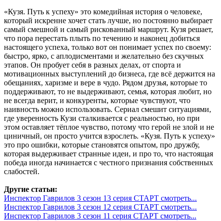
«Кузя. Путь к успеху» это комедийная история о человеке,
который искренне хочет стать лучше, но постоянно выбирает
самый смешной и самый рискованный маршрут. Кузя решает,
что пора перестать плыть по течению и наконец добиться
настоящего успеха, только вот он понимает успех по своему:
быстро, ярко, с аплодисментами и желательно без скучных
этапов. Он пробует себя в разных делах, от спорта и
мотивационных выступлений до бизнеса, где всё держится на
обещаниях, харизме и вере в чудо. Рядом друзья, которые то
поддерживают, то не выдерживают, семья, которая любит, но
не всегда верит, и конкуренты, которые чувствуют, что
наивность можно использовать. Сериал смешит ситуациями,
где уверенность Кузи сталкивается с реальностью, но при
этом оставляет тёплое чувство, потому что герой не злой и не
циничный, он просто учится взрослеть. «Кузя. Путь к успеху»
это про ошибки, которые становятся опытом, про дружбу,
которая выдерживает странные идеи, и про то, что настоящая
победа иногда начинается с честного признания собственных
слабостей.
Другие статьи:
Инспектор Гаврилов 3 сезон 13 серия СТАРТ смотреть...
Инспектор Гаврилов 3 сезон 12 серия СТАРТ смотреть...
Инспектор Гаврилов 3 сезон 11 серия СТАРТ смотреть...