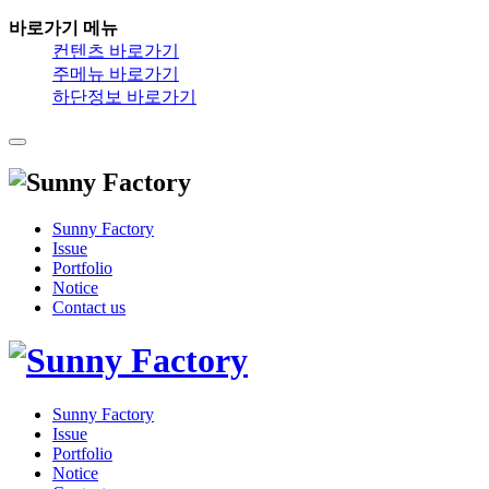
바로가기 메뉴
컨텐츠 바로가기
주메뉴 바로가기
하단정보 바로가기
Sunny Factory
Issue
Portfolio
Notice
Contact us
Sunny Factory
Issue
Portfolio
Notice