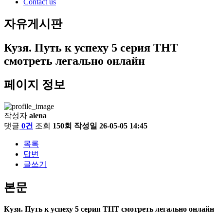
Contact us
자유게시판
Кузя. Путь к успеху 5 серия ТНТ
смотреть легально онлайн
페이지 정보
작성자
alena
댓글
0건
조회
150회
작성일
26-05-05 14:45
목록
답변
글쓰기
본문
Кузя. Путь к успеху 5 серия ТНТ смотреть легально онлайн