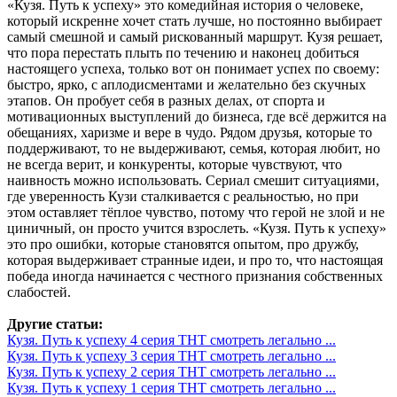
«Кузя. Путь к успеху» это комедийная история о человеке,
который искренне хочет стать лучше, но постоянно выбирает
самый смешной и самый рискованный маршрут. Кузя решает,
что пора перестать плыть по течению и наконец добиться
настоящего успеха, только вот он понимает успех по своему:
быстро, ярко, с аплодисментами и желательно без скучных
этапов. Он пробует себя в разных делах, от спорта и
мотивационных выступлений до бизнеса, где всё держится на
обещаниях, харизме и вере в чудо. Рядом друзья, которые то
поддерживают, то не выдерживают, семья, которая любит, но
не всегда верит, и конкуренты, которые чувствуют, что
наивность можно использовать. Сериал смешит ситуациями,
где уверенность Кузи сталкивается с реальностью, но при
этом оставляет тёплое чувство, потому что герой не злой и не
циничный, он просто учится взрослеть. «Кузя. Путь к успеху»
это про ошибки, которые становятся опытом, про дружбу,
которая выдерживает странные идеи, и про то, что настоящая
победа иногда начинается с честного признания собственных
слабостей.
Другие статьи:
Кузя. Путь к успеху 4 серия ТНТ смотреть легально ...
Кузя. Путь к успеху 3 серия ТНТ смотреть легально ...
Кузя. Путь к успеху 2 серия ТНТ смотреть легально ...
Кузя. Путь к успеху 1 серия ТНТ смотреть легально ...