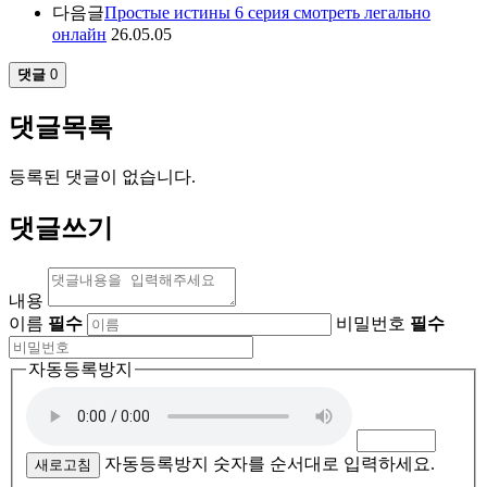
다음글
Простые истины 6 серия смотреть легально
онлайн
26.05.05
댓글
0
댓글목록
등록된 댓글이 없습니다.
댓글쓰기
내용
이름
필수
비밀번호
필수
자동등록방지
자동등록방지 숫자를 순서대로 입력하세요.
새로고침