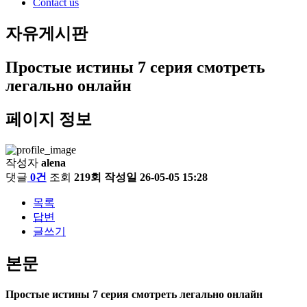
Contact us
자유게시판
Простые истины 7 серия смотреть
легально онлайн
페이지 정보
작성자
alena
댓글
0건
조회
219회
작성일
26-05-05 15:28
목록
답변
글쓰기
본문
Простые истины 7 серия смотреть легально онлайн