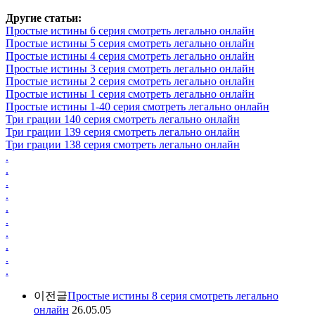
Другие статьи:
Простые истины 6 серия смотреть легально онлайн
Простые истины 5 серия смотреть легально онлайн
Простые истины 4 серия смотреть легально онлайн
Простые истины 3 серия смотреть легально онлайн
Простые истины 2 серия смотреть легально онлайн
Простые истины 1 серия смотреть легально онлайн
Простые истины 1-40 серия смотреть легально онлайн
Три грации 140 серия смотреть легально онлайн
Три грации 139 серия смотреть легально онлайн
Три грации 138 серия смотреть легально онлайн
.
.
.
.
.
.
.
.
.
.
이전글
Простые истины 8 серия смотреть легально
онлайн
26.05.05