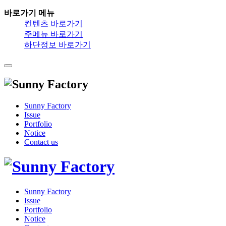
바로가기 메뉴
컨텐츠 바로가기
주메뉴 바로가기
하단정보 바로가기
Sunny Factory
Issue
Portfolio
Notice
Contact us
Sunny Factory
Issue
Portfolio
Notice