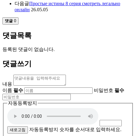
다음글
Простые истины 8 серия смотреть легально
онлайн
26.05.05
댓글
0
댓글목록
등록된 댓글이 없습니다.
댓글쓰기
내용
이름
필수
비밀번호
필수
자동등록방지
자동등록방지 숫자를 순서대로 입력하세요.
새로고침