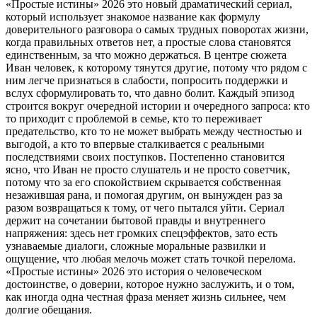
«Простые истины» 2026 это новый драматический сериал,
который использует знакомое название как формулу
доверительного разговора о самых трудных поворотах жизни,
когда правильных ответов нет, а простые слова становятся
единственным, за что можно держаться. В центре сюжета
Иван человек, к которому тянутся другие, потому что рядом с
ним легче признаться в слабости, попросить поддержки и
вслух сформулировать то, что давно болит. Каждый эпизод
строится вокруг очередной истории и очередного запроса: кто
то приходит с проблемой в семье, кто то переживает
предательство, кто то не может выбрать между честностью и
выгодой, а кто то впервые сталкивается с реальными
последствиями своих поступков. Постепенно становится
ясно, что Иван не просто слушатель и не просто советчик,
потому что за его спокойствием скрывается собственная
незажившая рана, и помогая другим, он вынужден раз за
разом возвращаться к тому, от чего пытался уйти. Сериал
держит на сочетании бытовой правды и внутреннего
напряжения: здесь нет громких спецэффектов, зато есть
узнаваемые диалоги, сложные моральные развилки и
ощущение, что любая мелочь может стать точкой перелома.
«Простые истины» 2026 это история о человеческом
достоинстве, о доверии, которое нужно заслужить, и о том,
как иногда одна честная фраза меняет жизнь сильнее, чем
долгие обещания.