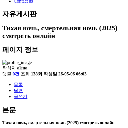
Contact us
자유게시판
Тихая ночь, смертельная ночь (2025)
смотреть онлайн
페이지 정보
작성자
alena
댓글
0건
조회
138회
작성일
26-05-06 06:03
목록
답변
글쓰기
본문
Тихая ночь, смертельная ночь (2025) смотреть онлайн