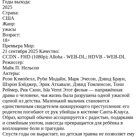
Годы выхода:
2025
Страна:
США
Жанр:
ужасы
Возраст:
18+
Премьера Мир:
21 сентября 2025 Качество:
CCDN - FHD (1080p); Alloha - WEB-DL; HDVB - WEB-DL
Режиссер:
Майк П. Нельсон
Актеры:
Роэн Кэмпбелл, Руби Модайн, Марк Эчесон, Дэвид Браун,
Шэрон Бэйджер, Эрик Атхавале, Дэвид Томлинсон, Тони
Реймер, Рик Скин, Isla Verot Этот фильм — напряжённая
драма о человеке, чья жизнь была разрушена одной ужасной
сценой из детства. Маленький мальчик становится
единственным свидетелем шокирующего преступления: его
родители погибают от рук убийцы в костюме Санта-Клауса.
Образ, который обычно ассоциируется с радостью, подарками
и семейным уютом, навсегда превращается для ребёнка в
воплощение боли и трагедии.
Спустя годы он вырастает, но детская травма не позволяет ему