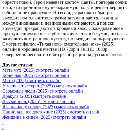
обрести покой. Герой надевает костюм Санты, повторяя облик
того, кто причинил ему невыразимую боль, и решает вершить
собственное правосудие. Но его идея расплаты быстро
выходит из-под контроля: разум затуманивается, границы
между виновными и невиновными стираются, а поиски
возмездия превращаются в кровавый хаос. С каждым новым
преступлением он всё глубже погружается в безумие, пытаясь
заглушить внутреннюю пустоту, но находит лишь разрушение.
Смотрите фильм «Тихая ночь, смертельная ночь» (2025)
онлайн в хорошем качестве HD 720p и FullHD 1080p
совершенно бесплатно и без регистрации на русском языке.
Другие статьи:
Мать мух (2025) смотреть онлайн
Конечная (2025) смотреть онлайн
Мэтч (2025) смотреть онлайн
У меня есть секрет (2025) смотреть онлайн
Серьезные люди (2025) смотреть онлайн
Дракула (2025) смотреть онлайн
Лысый нянь (2025) смотреть онлайн
Яга на нашу голову (2025) смотреть онлайн
Национальное достояние (2025) смотреть онлайн
Женщина в синем (2025) смотреть онлайн
.
.