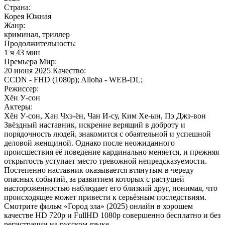
Страна:
Корея Южная
Жанр:
криминал, триллер
Продолжительность:
1 ч 43 мин
Премьера Мир:
20 июня 2025 Качество:
CCDN - FHD (1080p); Alloha - WEB-DL;
Режиссер:
Хён У-сон
Актеры:
Хён У-сон, Хан Чхэ-ён, Чан И-су, Ким Хе-ын, Пэ Джэ-вон
Звёздный наставник, искренне верящий в доброту и
порядочность людей, знакомится с обаятельной и успешной
деловой женщиной. Однако после неожиданного
происшествия её поведение кардинально меняется, и прежняя
открытость уступает место тревожной непредсказуемости.
Постепенно наставник оказывается втянутым в череду
опасных событий, за развитием которых с растущей
настороженностью наблюдает его близкий друг, понимая, что
происходящее может привести к серьёзным последствиям.
Смотрите фильм «Город зла» (2025) онлайн в хорошем
качестве HD 720p и FullHD 1080p совершенно бесплатно и без
регистрации на русском языке.