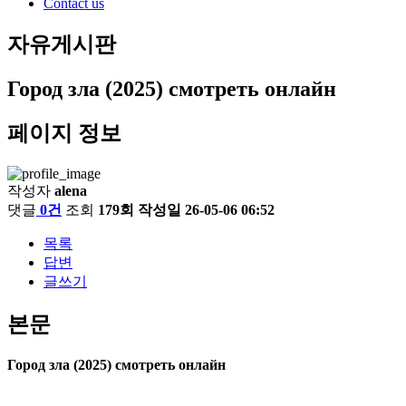
Contact us
자유게시판
Город зла (2025) смотреть онлайн
페이지 정보
작성자
alena
댓글
0건
조회
179회
작성일
26-05-06 06:52
목록
답변
글쓰기
본문
Город зла (2025) смотреть онлайн