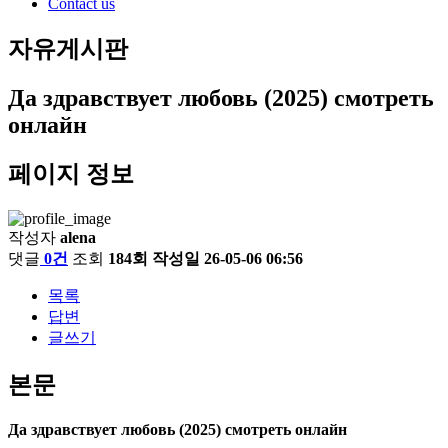
Contact us
자유게시판
Да здравствует любовь (2025) смотреть
онлайн
페이지 정보
작성자
alena
댓글
0건
조회
184회
작성일
26-05-06 06:56
목록
답변
글쓰기
본문
Да здравствует любовь (2025) смотреть онлайн