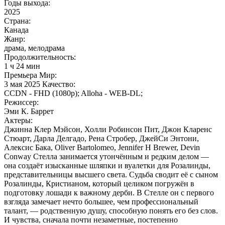
Годы выхода:
2025
Страна:
Канада
Жанр:
драма, мелодрама
Продолжительность:
1 ч 24 мин
Премьера Мир:
3 мая 2025 Качество:
CCDN - FHD (1080p); Alloha - WEB-DL;
Режиссер:
Эми К. Баррет
Актеры:
Джинна Клер Мэйсон, Холли Робинсон Пит, Джон Кларенс
Стюарт, Дарла Делгадо, Рена Стробер, ДжейСи Энтони,
Алексис Бака, Oliver Bartolomeo, Jennifer H Brewer, Devin
Conway Стелла занимается утончённым и редким делом —
она создаёт изысканные шляпки и вуалетки для Розалинды,
представительницы высшего света. Судьба сводит её с сыном
Розалинды, Кристианом, который целиком погружён в
подготовку лошади к важному дерби. В Стелле он с первого
взгляда замечает нечто большее, чем профессиональный
талант, — родственную душу, способную понять его без слов.
И чувства, сначала почти незаметные, постепенно