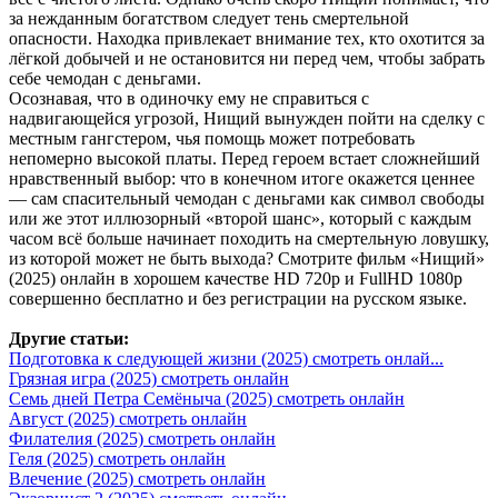
за нежданным богатством следует тень смертельной
опасности. Находка привлекает внимание тех, кто охотится за
лёгкой добычей и не остановится ни перед чем, чтобы забрать
себе чемодан с деньгами.
Осознавая, что в одиночку ему не справиться с
надвигающейся угрозой, Нищий вынужден пойти на сделку с
местным гангстером, чья помощь может потребовать
непомерно высокой платы. Перед героем встает сложнейший
нравственный выбор: что в конечном итоге окажется ценнее
— сам спасительный чемодан с деньгами как символ свободы
или же этот иллюзорный «второй шанс», который с каждым
часом всё больше начинает походить на смертельную ловушку,
из которой может не быть выхода? Смотрите фильм «Нищий»
(2025) онлайн в хорошем качестве HD 720p и FullHD 1080p
совершенно бесплатно и без регистрации на русском языке.
Другие статьи:
Подготовка к следующей жизни (2025) смотреть онлай...
Грязная игра (2025) смотреть онлайн
Семь дней Петра Семёныча (2025) смотреть онлайн
Август (2025) смотреть онлайн
Филателия (2025) смотреть онлайн
Геля (2025) смотреть онлайн
Влечение (2025) смотреть онлайн