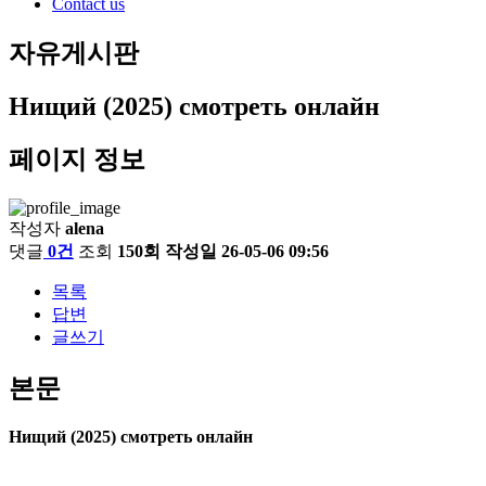
Contact us
자유게시판
Нищий (2025) смотреть онлайн
페이지 정보
작성자
alena
댓글
0건
조회
150회
작성일
26-05-06 09:56
목록
답변
글쓰기
본문
Нищий (2025) смотреть онлайн