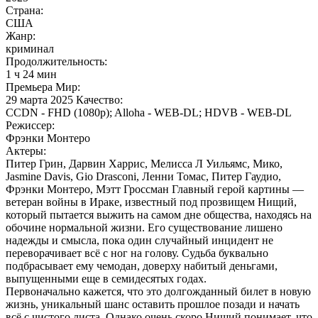
Страна:
США
Жанр:
криминал
Продолжительность:
1 ч 24 мин
Премьера Мир:
29 марта 2025 Качество:
CCDN - FHD (1080p); Alloha - WEB-DL; HDVB - WEB-DL
Режиссер:
Фрэнки Монтеро
Актеры:
Питер Грин, Дарвин Харрис, Мелисса Л Уильямс, Мико,
Jasmine Davis, Gio Drasconi, Ленни Томас, Питер Гаудио,
Фрэнки Монтеро, Мэтт Гроссман Главный герой картины —
ветеран войны в Ираке, известный под прозвищем Нищий,
который пытается выжить на самом дне общества, находясь на
обочине нормальной жизни. Его существование лишено
надежды и смысла, пока один случайный инцидент не
переворачивает всё с ног на голову. Судьба буквально
подбрасывает ему чемодан, доверху набитый деньгами,
выпущенными еще в семидесятых годах.
Первоначально кажется, что это долгожданный билет в новую
жизнь, уникальный шанс оставить прошлое позади и начать
всё с чистого листа. Однако очень скоро Нищий понимает, что