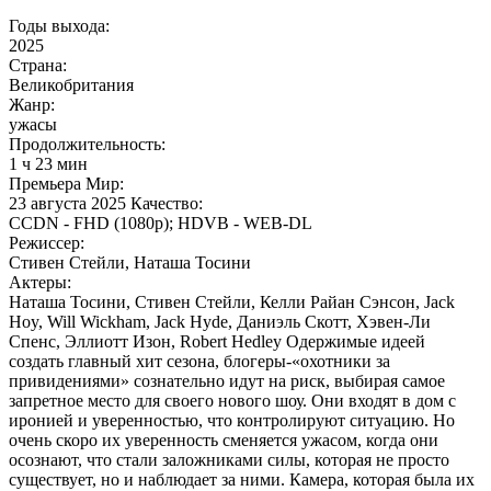
Годы выхода:
2025
Страна:
Великобритания
Жанр:
ужасы
Продолжительность:
1 ч 23 мин
Премьера Мир:
23 августа 2025 Качество:
CCDN - FHD (1080p); HDVB - WEB-DL
Режиссер:
Стивен Стейли, Наташа Тосини
Актеры:
Наташа Тосини, Стивен Стейли, Келли Райан Сэнсон, Jack
Hoy, Will Wickham, Jack Hyde, Даниэль Скотт, Хэвен-Ли
Спенс, Эллиотт Изон, Robert Hedley Одержимые идеей
создать главный хит сезона, блогеры-«охотники за
привидениями» сознательно идут на риск, выбирая самое
запретное место для своего нового шоу. Они входят в дом с
иронией и уверенностью, что контролируют ситуацию. Но
очень скоро их уверенность сменяется ужасом, когда они
осознают, что стали заложниками силы, которая не просто
существует, но и наблюдает за ними. Камера, которая была их