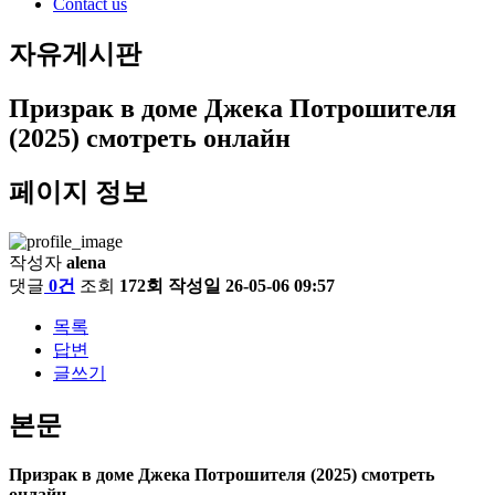
Contact us
자유게시판
Призрак в доме Джека Потрошителя
(2025) смотреть онлайн
페이지 정보
작성자
alena
댓글
0건
조회
172회
작성일
26-05-06 09:57
목록
답변
글쓰기
본문
Призрак в доме Джека Потрошителя (2025) смотреть
онлайн