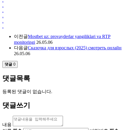
.
.
.
.
.
.
이전글
Mostbet uz: provayderlar yangiliklari va RTP
monitoringi
26.05.06
다음글
Сказочка для взрослых (2025) смотреть онлайн
26.05.06
댓글
0
댓글목록
등록된 댓글이 없습니다.
댓글쓰기
내용