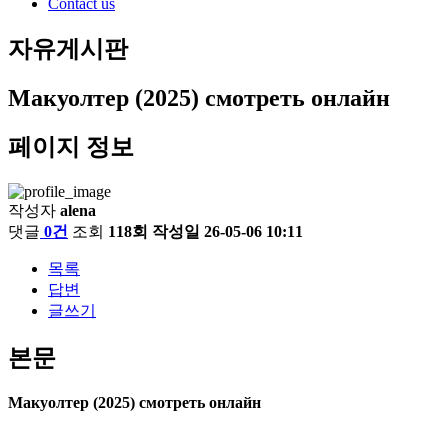
Contact us
자유게시판
Макуолтер (2025) смотреть онлайн
페이지 정보
작성자
alena
댓글
0건
조회
118회
작성일
26-05-06 10:11
목록
답변
글쓰기
본문
Макуолтер (2025) смотреть онлайн