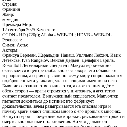
Страна:
Франция
Жанр:
комедия
Премьера Мир:
12 сентября 2025 Качество:
CCDN - HD (720p); Alloha - WEB-DL; HDVB - WEB-DL
Режиссер:
Симон Астье
Актеры:
Франсуа Берлеан, Жеральдин Накаш, Уилльям Лебхил, Ивик
Летексье, Ivan Rangelov, Венсан Дедьен, Дельфин Бариль,
Rossi Itoff Легендарный спецагент Макуолтер внезапно
оказывается в центре глобального заговора: его объявляют
террористом, а серия взрывов по всему миру сопровождается
подброшенными уликами, указывающими именно на него.
Бывшие союзники отворачиваются, а охота за ним идёт с
обеих сторон — враги стремятся уничтожить, а агентство
считает предателем. Вынужденный скрываться, Макуолтер
пытается докопаться до истины: кто фабрикует
доказательства, зачем разыгрывается эта опасная игра и
почему враги знают слишком много о его прошлых миссиях.
На пути героя — безумные маскировки, рискованные трюки и
смертельно опасные столкновения. Но чем дальше он
продвигается, тем яснее становится: чтобы вернуть доброе