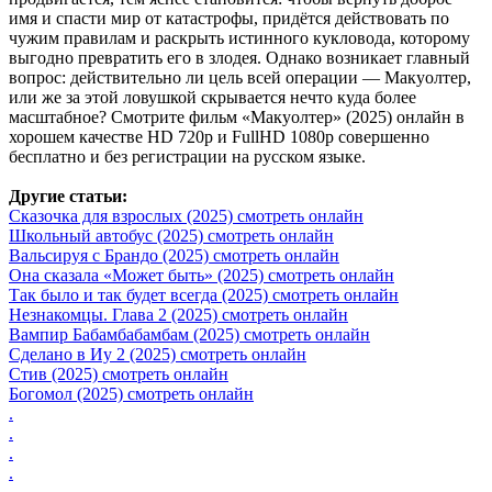
имя и спасти мир от катастрофы, придётся действовать по
чужим правилам и раскрыть истинного кукловода, которому
выгодно превратить его в злодея. Однако возникает главный
вопрос: действительно ли цель всей операции — Макуолтер,
или же за этой ловушкой скрывается нечто куда более
масштабное? Смотрите фильм «Макуолтер» (2025) онлайн в
хорошем качестве HD 720p и FullHD 1080p совершенно
бесплатно и без регистрации на русском языке.
Другие статьи:
Сказочка для взрослых (2025) смотреть онлайн
Школьный автобус (2025) смотреть онлайн
Вальсируя с Брандо (2025) смотреть онлайн
Она сказала «Может быть» (2025) смотреть онлайн
Так было и так будет всегда (2025) смотреть онлайн
Незнакомцы. Глава 2 (2025) смотреть онлайн
Вампир Бабамбабамбам (2025) смотреть онлайн
Сделано в Иу 2 (2025) смотреть онлайн
Стив (2025) смотреть онлайн
Богомол (2025) смотреть онлайн
.
.
.
.