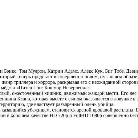
 Бэнкс, Том Мулрон, Катрин Адамс, Алекс Кук, Биг Тобз, Дэви
который теперь предстает в совершенно новом, пугающем образе
 в жанр триллера и хоррора, раскрывая его с неожиданной стор
и мёд» и «Питер Пэн: Кошмар Неверленда».
слый, ожесточённый хищник, движимый жаждой мести. Его лес д
енщина Ксана, которая вместе с сыном оказывается в ловушке в
ерриторию, где властвует разъярённый олень-убийца.
 казавшийся убежищем, становится ареной кровавой расплаты. Бе
йн в хорошем качестве HD 720p и FullHD 1080p совершенно бесп