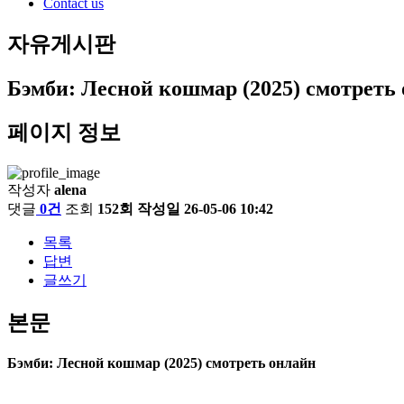
Contact us
자유게시판
Бэмби: Лесной кошмар (2025) смотреть
페이지 정보
작성자
alena
댓글
0건
조회
152회
작성일
26-05-06 10:42
목록
답변
글쓰기
본문
Бэмби: Лесной кошмар (2025) смотреть онлайн