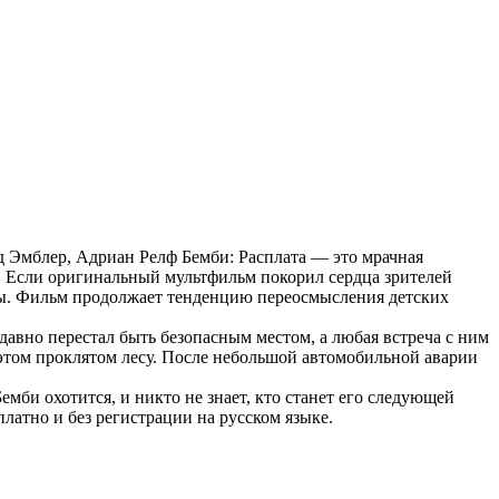
д Эмблер, Адриан Релф Бемби: Расплата — это мрачная
. Если оригинальный мультфильм покорил сердца зрителей
оны. Фильм продолжает тенденцию переосмысления детских
авно перестал быть безопасным местом, а любая встреча с ним
 этом проклятом лесу. После небольшой автомобильной аварии
мби охотится, и никто не знает, кто станет его следующей
латно и без регистрации на русском языке.