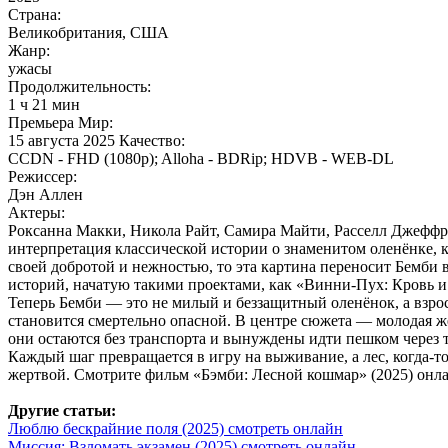
Страна:
Великобритания, США
Жанр:
ужасы
Продолжительность:
1 ч 21 мин
Премьера Мир:
15 августа 2025 Качество:
CCDN - FHD (1080p); Alloha - BDRip; HDVB - WEB-DL
Режиссер:
Дэн Аллен
Актеры:
Роксанна Макки, Никола Райт, Самира Майти, Расселл Джеффри
интерпретация классической истории о знаменитом оленёнке, 
своей добротой и нежностью, то эта картина переносит Бемби
историй, начатую такими проектами, как «Винни-Пух: Кровь 
Теперь Бемби — это не милый и беззащитный оленёнок, а взро
становится смертельно опасной. В центре сюжета — молодая ж
они остаются без транспорта и вынуждены идти пешком через т
Каждый шаг превращается в игру на выживание, а лес, когда-то
жертвой. Смотрите фильм «Бэмби: Лесной кошмар» (2025) онла
Другие статьи:
Люблю бескрайние поля (2025) смотреть онлайн
Миссия: Взломать экзамен (2025) смотреть онлайн