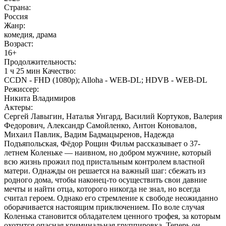
Страна:
Россия
Жанр:
комедия, драма
Возраст:
16+
Продолжительность:
1 ч 25 мин Качество:
CCDN - FHD (1080p); Alloha - WEB-DL; HDVB - WEB-DL
Режиссер:
Никита Владимиров
Актеры:
Сергей Лавыгин, Наталья Унгард, Василий Кортуков, Валерия
Федорович, Александр Самойленко, Антон Коновалов,
Михаил Павлик, Вадим Бадмацыренов, Надежда
Подъяпольская, Фёдор Рощин Фильм рассказывает о 37-
летнем Коленьке — наивном, но добром мужчине, который
всю жизнь прожил под пристальным контролем властной
матери. Однажды он решается на важный шаг: сбежать из
родного дома, чтобы наконец-то осуществить свои давние
мечты и найти отца, которого никогда не знал, но всегда
считал героем. Однако его стремление к свободе неожиданно
оборачивается настоящим приключением. По воле случая
Коленька становится обладателем ценного трофея, за которым
охотится опасная криминальная группировка. Теперь он