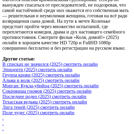
вынужден спасаться от преследователей, не подозревая, что
самой настойчивой среди них окажется его собственная мать
— решительная и неумолимая женщина, готовая на всё ради
возвращения сына домой. На пути к мечте Коленьке
предстоит пройти через множество испытаний, где
переплетаются комедия, драма и дух настоящего семейного
противостояния. Смотрите фильм «Коля, домой!» (2025)
онлайн в хорошем качестве HD 720p и FullHD 1080p
совершенно бесплатно и без регистрации на русском языке.
Другие статьи:
В списках не значился (2025) смотреть онлайн
Эпицентр (2025) смотреть онлайн
Группа крови (2025) смотреть онлайн
Альма и волк (2025) смотреть онлайн
Морган: Кукла-убийца (2025) смотреть онлайн
Сокровища гномов (2025) смотреть онлайн
Последнее родео (2025) смотреть онлайн
Техасская ведьма (2025) смотреть онлайн
Лига теней (2025) смотреть онлайн
Поле чудес (2025) смотреть онлайн
.
.
.