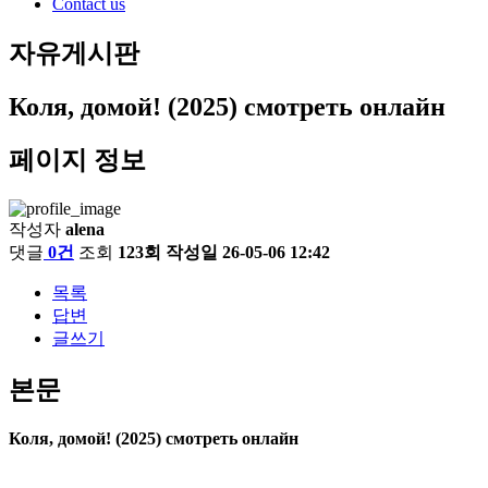
Contact us
자유게시판
Коля, домой! (2025) смотреть онлайн
페이지 정보
작성자
alena
댓글
0건
조회
123회
작성일
26-05-06 12:42
목록
답변
글쓰기
본문
Коля, домой! (2025) смотреть онлайн